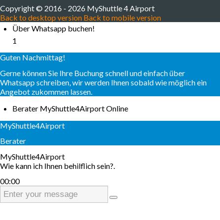
Copyright © 2016 - 2026 MyShuttle 4 Airport
Back to desktop version
Back to mobile version
Über Whatsapp buchen!
1
Guten Nachmittag!
Gerne können Sie Ihre Buchung schnell und einfach über
Whatsapp schreiben, wir werden Ihnen sobald wie möglich ein
Angebot zukommen lassen.
Berater
MyShuttle4Airport
Online
MyShuttle4Airport
Berater
MyShuttle4Airport
Wie kann ich Ihnen behilflich sein?.
00:00