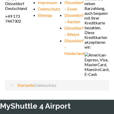
Impressum
Düsseldorf
Düsseldorf
neben
Deutschland
Barzahlung,
Datenschutz
– Essen
auch bequem
Sitemap
Düsseldorf
+49 173
mit Ihrer
7447302
– Aachen
Kreditkarte
bezahlen.
Düsseldorf
Diese
– Weeze
Kreditkarten
Düsseldorf
akzeptieren
–
wir:
Niederlande
Startseite
Datenschutz
MyShuttle 4 Airport